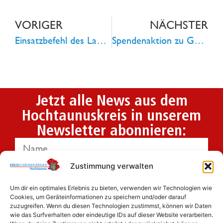
VORIGER
NÄCHSTER
Einsatzbefehl des Landes Hessen – Katastrophenschutz des Hochtaunuskreises koordiniert Ländereinsatz im Regierungsbezirk Köln
Spendenaktion zu Gunsten der Hochwasseropfer in NRW
Jetzt alle News aus dem
Hochtaunuskreis in unserem
Newsletter abonnieren:
Zustimmung verwalten
Um dir ein optimales Erlebnis zu bieten, verwenden wir Technologien wie
Ich habe die
Datenschutzbestimmungen
Cookies, um Geräteinformationen zu speichern und/oder darauf
zuzugreifen. Wenn du diesen Technologien zustimmst, können wir Daten
gelesen und erkenne diese ausdrücklich an.
wie das Surfverhalten oder eindeutige IDs auf dieser Website verarbeiten.