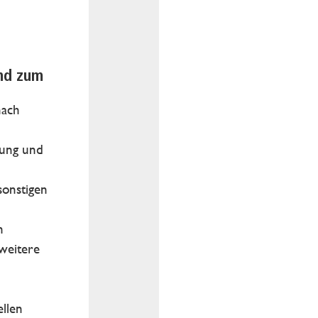
nd zum
nach
tung und
sonstigen
n
weitere
ellen