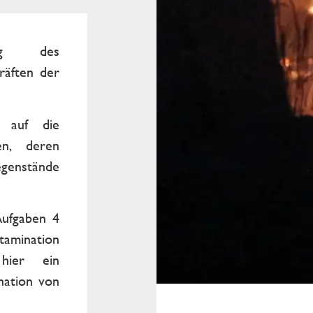
-Zug des
räften der
 auf die
en, deren
genstände
Aufgaben 4
tamination
 hier ein
nation von