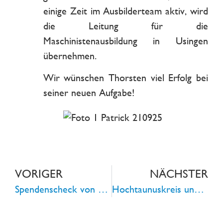
einige Zeit im Ausbilderteam aktiv, wird
die Leitung für die
Maschinistenausbildung in Usingen
übernehmen.
Wir wünschen Thorsten viel Erfolg bei
seiner neuen Aufgabe!
VORIGER
NÄCHSTER
Spendenscheck von 100.000 € an die Flutopfer der Hochwasserkatastrophe in Stolberg (NRW) übergeben
Hochtaunuskreis und Stadt Bad Homburg entwickeln Konzept zur Löschung von E-Autos