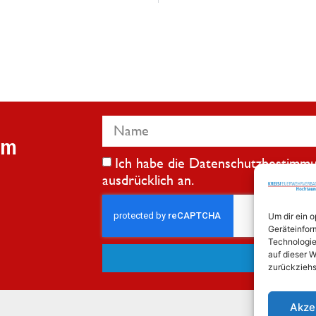
em
Ich habe die
Datenschutzbestimm
ausdrücklich an.
Um dir ein 
Geräteinfor
Technologie
Jetz
auf dieser W
zurückziehs
Akze